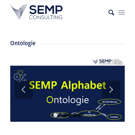
Ontologie
Weiter
1
2
3
4
5
6