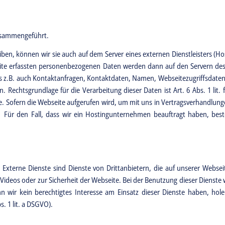
usammengeführt.
eiben, können wir sie auch auf dem Server eines externen Dienstleisters (H
seite erfassten personenbezogenen Daten werden dann auf den Servern de
s z.B. auch Kontaktanfragen, Kontaktdaten, Namen, Webseitezugriffsdat
. Rechtsgrundlage für die Verarbeitung dieser Daten ist Art. 6 Abs. 1 lit. 
e. Sofern die Webseite aufgerufen wird, um mit uns in Vertragsverhandlung
). Für den Fall, dass wir ein Hostingunternehmen beauftragt haben, best
 Externe Dienste sind Dienste von Drittanbietern, die auf unserer Webse
n Videos oder zur Sicherheit der Webseite. Bei der Benutzung dieser Dienst
n wir kein berechtigtes Interesse am Einsatz dieser Dienste haben, hole
s. 1 lit. a DSGVO).