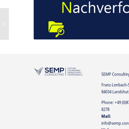
MBSE – Modellbasiertes
Systems Engineering
SEMP Consulti
Franz-Lenbach-
84034 Landshut
Phone:
+49 (0)8
8278
Mail:
info@semp.cons